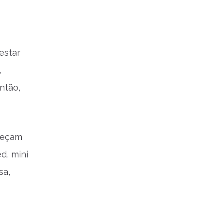
estar
,
ntão,
reçam
d, mini
sa,