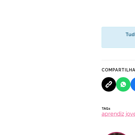
Tud
COMPARTILH
TAGs
aprendiz
jov