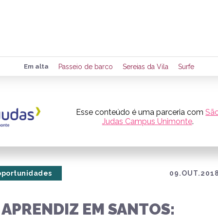
Preencha seus dados para rece
Em alta
Passeio de barco
Sereias da Vila
Surfe
de eventos e notícias da região
Esse conteúdo é uma parceria com
Sã
Judas Campus Unimonte
.
Quero 
oportunidades
09.OUT.2018
 APRENDIZ EM SANTOS: