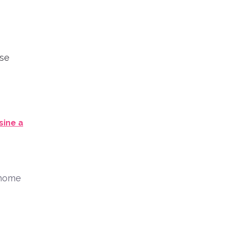
sse
sine a
 nome