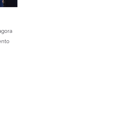
agora
ento