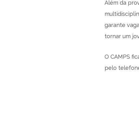
Além da prov
multidiscipl
garante vaga
tornar um jo
O CAMPS fica
pelo telefon