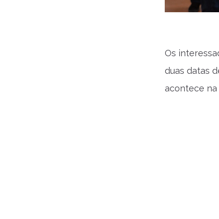
Os interess
duas datas d
acontece na p