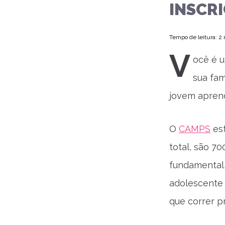
INSCR
Tempo de leitura: 2
V
ocê é 
sua fam
jovem apren
O
CAMPS
est
total, são 7
fundamental,
adolescente 
que correr p