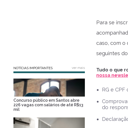
Para se inscr
acompanhado 
caso, com o 
seguintes d
ver mais
NOTÍCIAS IMPORTANTES
Tudo o que ro
nossa newslet
RG e CPF d
Concurso público em Santos abre
Comprovan
226 vagas com salários de até R$13
do respon
mil
Declaração