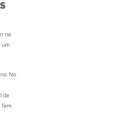
PS
m na
r um
ano. No
l de
. Tem