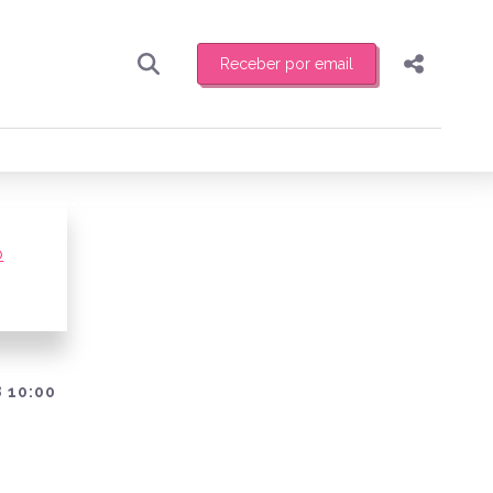
Receber por email
Pesquisar
Compartilhar
ber toda sexta-feira de manhã o resumo
.
Copiar o link
Enviar por Whatsapp
o
Publicar no Facebook
receber novidades
Publicar no X
 10:00