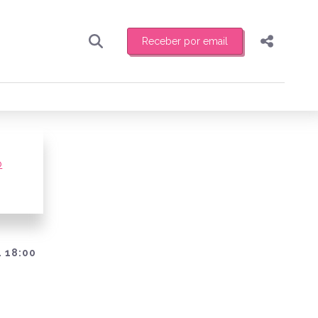
Receber por email
Pesquisar
Compartilhar
ber toda sexta-feira de manhã o resumo
.
Copiar o link
Enviar por Whatsapp
o
Publicar no Facebook
receber novidades
Publicar no X
 18:00