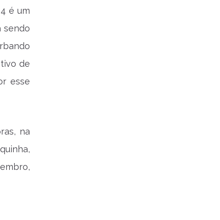
14 é um
á sendo
urbando
tivo de
or esse
ras, na
quinha,
tembro,