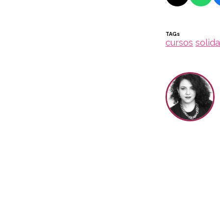
TAGs
cursos
solid