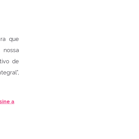
ara que
, nossa
tivo de
egral”,
sine a