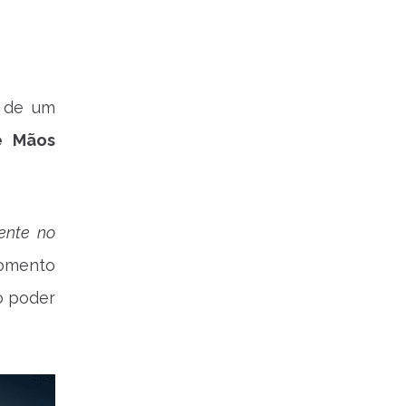
 de um
e Mãos
ente no
momento
o poder