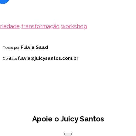
ariedade
transformação
workshop
Flávia Saad
Texto por
flavia@juicysantos.com.br
Contato
Apoie o Juicy Santos