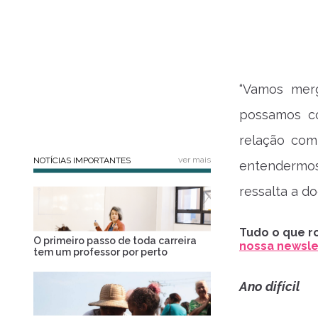
“Vamos mer
possamos c
relação com
ver mais
NOTÍCIAS IMPORTANTES
entendermos
ressalta a d
Tudo o que ro
O primeiro passo de toda carreira
nossa newslet
tem um professor por perto
Ano difícil