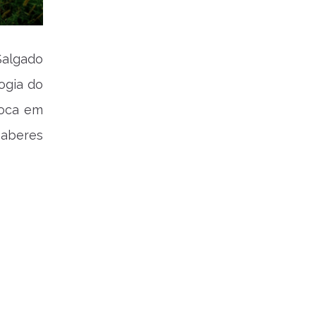
Salgado
logia do
foca em
saberes