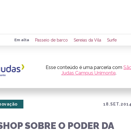
Preencha seus dados para rece
Em alta
Passeio de barco
Sereias da Vila
Surfe
de eventos e notícias da região
Esse conteúdo é uma parceria com
Sã
Judas Campus Unimonte
.
Quero 
Inovação
18.SET.2014
HOP SOBRE O PODER DA