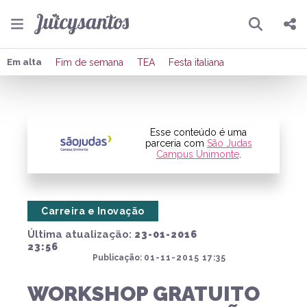
Pesquisar
Compartilhar
Em alta
Fim de semana
TEA
Festa italiana
Copiar o link
Enviar por Whatsapp
Esse conteúdo é uma
parceria com
São Judas
Campus Unimonte
.
Publicar no Facebook
Publicar no X
Carreira e Inovação
Última atualização:
23-01-2016
23:56
Publicação:
01-11-2015 17:35
WORKSHOP GRATUITO