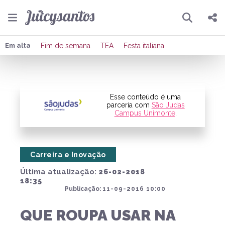
Pesquisar
Compartilhar
Em alta
Fim de semana
TEA
Festa italiana
Copiar o link
Enviar por Whatsapp
Esse conteúdo é uma
parceria com
São Judas
Campus Unimonte
.
Publicar no Facebook
Publicar no X
Carreira e Inovação
Última atualização:
26-02-2018
18:35
Publicação:
11-09-2016 10:00
QUE ROUPA USAR NA