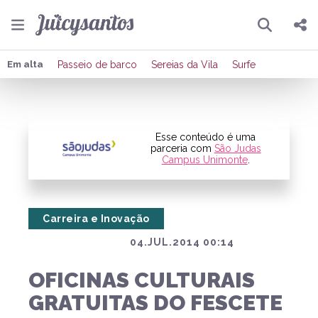
Pesquisar
Compartilhar
Em alta
Passeio de barco
Sereias da Vila
Surfe
Copiar o link
Enviar por Whatsapp
Esse conteúdo é uma
parceria com
São Judas
Campus Unimonte
.
Publicar no Facebook
Publicar no X
Carreira e Inovação
04.JUL.2014 00:14
OFICINAS CULTURAIS
GRATUITAS DO FESCETE