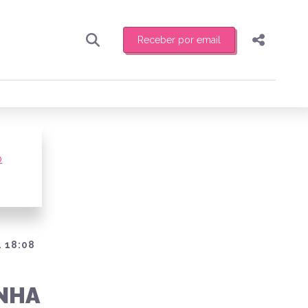
Receber por email
Pesquisar
Compartilhar
ber toda sexta-feira de manhã o resumo
.
Copiar o link
Enviar por Whatsapp
o
Publicar no Facebook
receber novidades
Publicar no X
 18:08
INHA