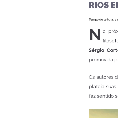
RIOS 
Tempo de leitura: 2
N
o próx
filóso
Sérgio Cort
promovida pe
Os autores d
plateia suas
faz sentido s