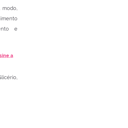
u modo,
cimento
ento e
sine a
licério,