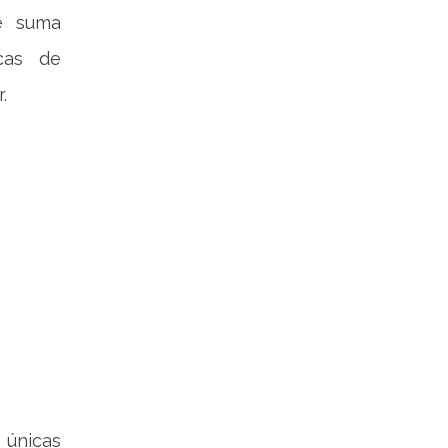
de suma
icas de
.
 únicas