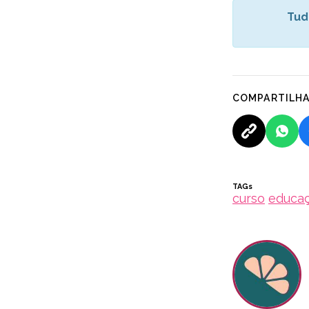
Tud
COMPARTILH
TAGs
curso
educa