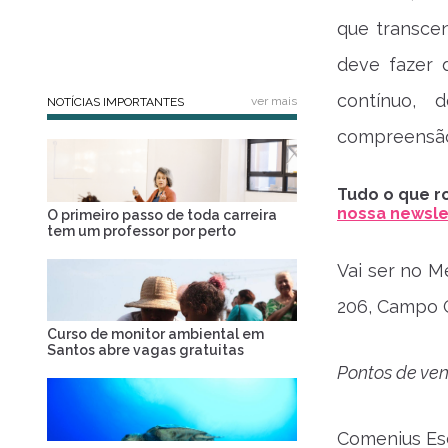
que transce
deve fazer 
contínuo, 
ver mais
NOTÍCIAS IMPORTANTES
compreensã
Tudo o que ro
nossa newslet
O primeiro passo de toda carreira
tem um professor por perto
Vai ser no M
206, Campo G
Curso de monitor ambiental em
Santos abre vagas gratuitas
Pontos de ve
Comenius Esco