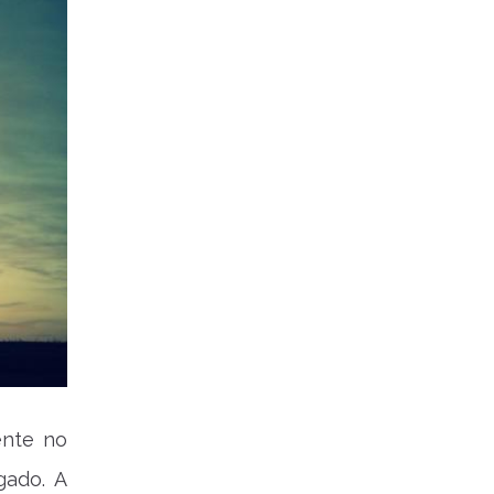
ente no
gado. A