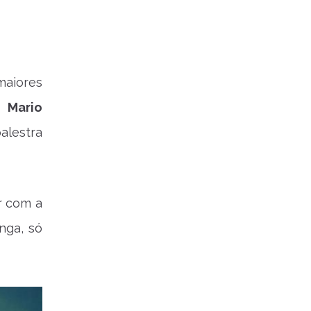
maiores
s.
Mario
lestra
r com a
nga, só