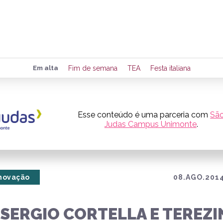
Preencha seus dados para rece
Em alta
Fim de semana
TEA
Festa italiana
de eventos e notícias da região
Esse conteúdo é uma parceria com
Sã
Judas Campus Unimonte
.
Quero 
Inovação
08.AGO.2014
 SERGIO CORTELLA E TEREZ