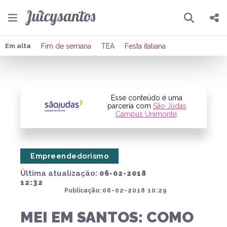
Pesquisar
Compartilhar
Em alta
Fim de semana
TEA
Festa italiana
Copiar o link
Enviar por Whatsapp
Esse conteúdo é uma
parceria com
São Judas
Campus Unimonte
.
Publicar no Facebook
Publicar no X
Empreendedorismo
Última atualização:
06-02-2018
12:32
Publicação:
06-02-2018 10:29
MEI EM SANTOS: COMO