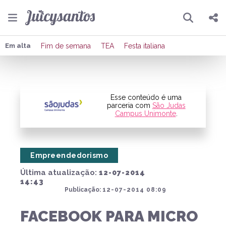
Pesquisar
Compartilhar
Em alta
Fim de semana
TEA
Festa italiana
Copiar o link
Enviar por Whatsapp
Esse conteúdo é uma
parceria com
São Judas
Campus Unimonte
.
Publicar no Facebook
Publicar no X
Empreendedorismo
Última atualização:
12-07-2014
14:43
Publicação:
12-07-2014 08:09
FACEBOOK PARA MICRO