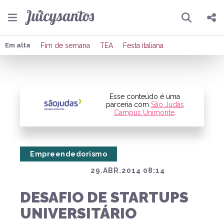
Pesquisar
Compartilhar
Em alta
Fim de semana
TEA
Festa italiana
Copiar o link
Enviar por Whatsapp
Esse conteúdo é uma
parceria com
São Judas
Campus Unimonte
.
Publicar no Facebook
Publicar no X
Empreendedorismo
29.ABR.2014 08:14
DESAFIO DE STARTUPS
UNIVERSITÁRIO