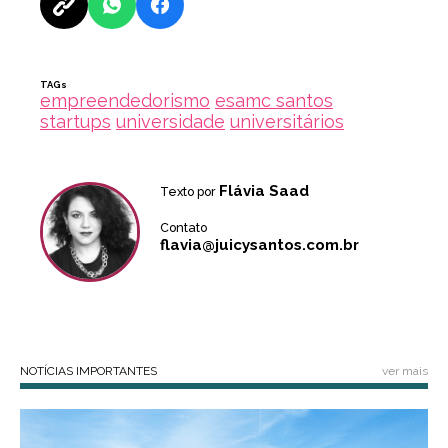
TAGs
empreendedorismo
esamc santos
startups
universidade
universitários
Flávia Saad
Texto por
Contato
flavia@juicysantos.com.br
NOTÍCIAS IMPORTANTES
ver mais