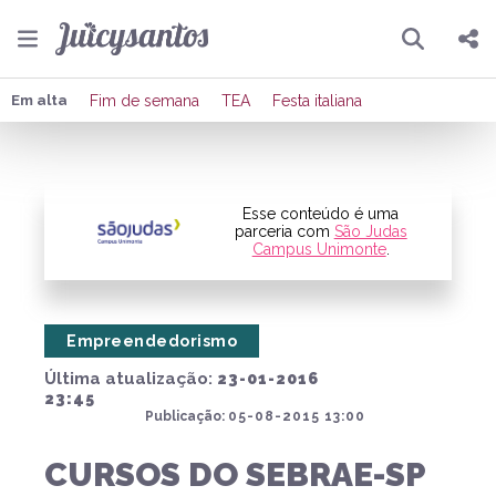
Pesquisar
Compartilhar
Em alta
Fim de semana
TEA
Festa italiana
Copiar o link
Enviar por Whatsapp
Esse conteúdo é uma
parceria com
São Judas
Campus Unimonte
.
Publicar no Facebook
Publicar no X
Empreendedorismo
Última atualização:
23-01-2016
23:45
Publicação:
05-08-2015 13:00
CURSOS DO SEBRAE-SP