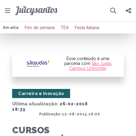
Pesquisar
Compartilhar
Em alta
Fim de semana
TEA
Festa italiana
Copiar o link
Enviar por Whatsapp
Esse conteúdo é uma
parceria com
São Judas
Campus Unimonte
.
Publicar no Facebook
Publicar no X
Carreira e Inovação
Última atualização:
26-02-2018
18:35
Publicação:
12-08-2015 18:00
CURSOS