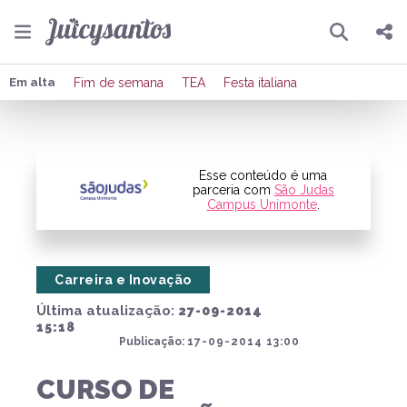
Pesquisar
Compartilhar
Em alta
Fim de semana
TEA
Festa italiana
Copiar o link
Enviar por Whatsapp
Esse conteúdo é uma
parceria com
São Judas
Campus Unimonte
.
Publicar no Facebook
Publicar no X
Carreira e Inovação
Última atualização:
27-09-2014
15:18
Publicação:
17-09-2014 13:00
CURSO DE