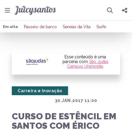
Pesquisar
Compartilhar
Em alta
Passeio de barco
Sereias da Vila
Surfe
Copiar o link
Enviar por Whatsapp
Esse conteúdo é uma
parceria com
São Judas
Campus Unimonte
.
Publicar no Facebook
Publicar no X
Carreira e Inovação
30.JAN.2017 11:00
CURSO DE ESTÊNCIL EM
SANTOS COM ÉRICO