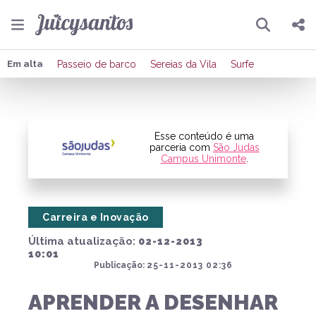
Pesquisar
Compartilhar
Em alta
Passeio de barco
Sereias da Vila
Surfe
Copiar o link
Enviar por Whatsapp
Esse conteúdo é uma
parceria com
São Judas
Campus Unimonte
.
Publicar no Facebook
Publicar no X
Carreira e Inovação
Última atualização:
02-12-2013
10:01
Publicação:
25-11-2013 02:36
APRENDER A DESENHAR