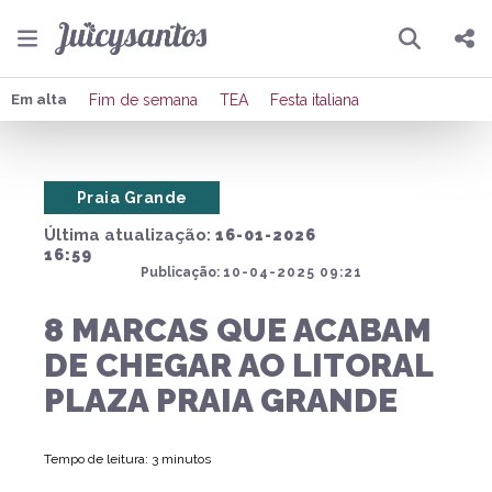
Pesquisar
Compartilhar
Em alta
Fim de semana
TEA
Festa italiana
Copiar o link
Praia Grande
Enviar por Whatsapp
Última atualização:
16-01-2026
Publicar no Facebook
16:59
Publicação:
10-04-2025 09:21
Publicar no X
8 MARCAS QUE ACABAM
DE CHEGAR AO LITORAL
PLAZA PRAIA GRANDE
Tempo de leitura: 3 minutos