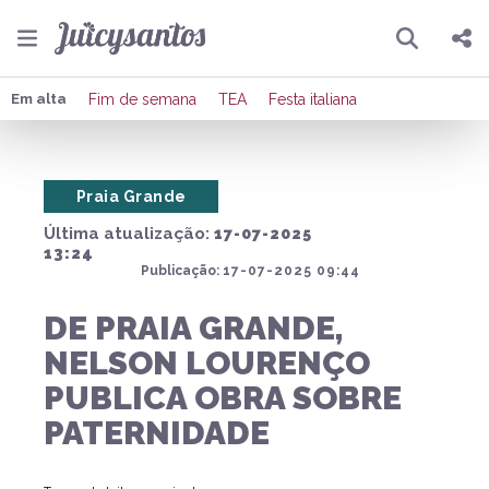
Pesquisar
Compartilhar
Em alta
Fim de semana
TEA
Festa italiana
Copiar o link
Praia Grande
Enviar por Whatsapp
Última atualização:
17-07-2025
Publicar no Facebook
13:24
Publicação:
17-07-2025 09:44
Publicar no X
DE PRAIA GRANDE,
NELSON LOURENÇO
PUBLICA OBRA SOBRE
PATERNIDADE