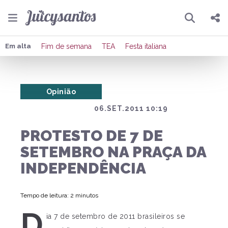
Pesquisar
Compartilhar
Em alta
Fim de semana
TEA
Festa italiana
Copiar o link
Opinião
Enviar por Whatsapp
06.SET.2011 10:19
Publicar no Facebook
PROTESTO DE 7 DE
Publicar no X
SETEMBRO NA PRAÇA DA
INDEPENDÊNCIA
Tempo de leitura: 2 minutos
D
ia 7 de setembro de 2011 brasileiros se