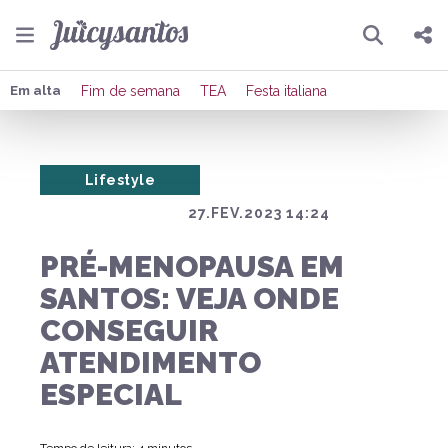
Pesquisar
Compartilhar
Em alta
Fim de semana
TEA
Festa italiana
Copiar o link
Lifestyle
Enviar por Whatsapp
27.FEV.2023 14:24
Publicar no Facebook
PRÉ-MENOPAUSA EM
Publicar no X
SANTOS: VEJA ONDE
CONSEGUIR
ATENDIMENTO
ESPECIAL