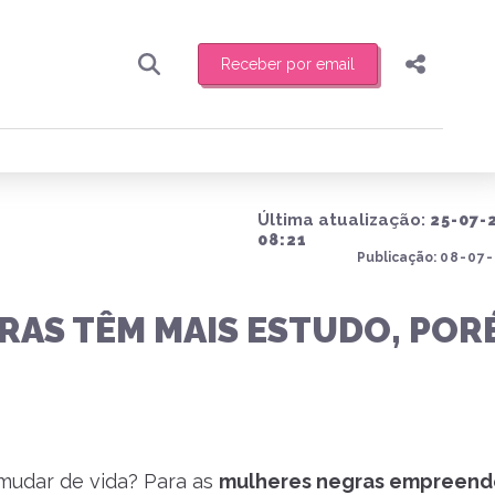
Receber por email
Pesquisar
Compartilhar
ber toda sexta-feira de manhã o resumo
.
Copiar o link
Última atualização:
25-07-
Enviar por Whatsapp
08:21
Publicação:
08-07-
Publicar no Facebook
receber novidades
AS TÊM MAIS ESTUDO, POR
Publicar no X
 mudar de vida? Para as
mulheres negras empreend