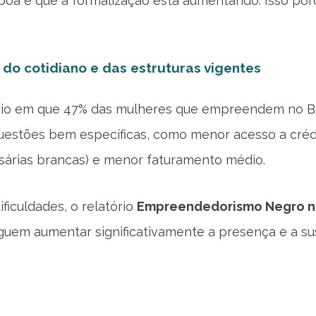
boa é que a formalização está aumentando. Isso po
 do cotidiano e das estruturas vigentes
o em que 47% das mulheres que empreendem no Bras
estões bem específicas, como menor acesso a crédi
árias brancas) e menor faturamento médio.
ficuldades, o relatório
Empreendedorismo Negro no
guem aumentar significativamente a presença e a su