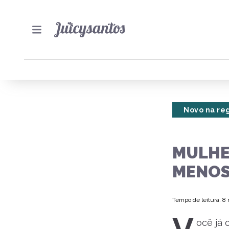
Novo na re
MULHE
MENOS
Tempo de leitura: 8
ocê já 