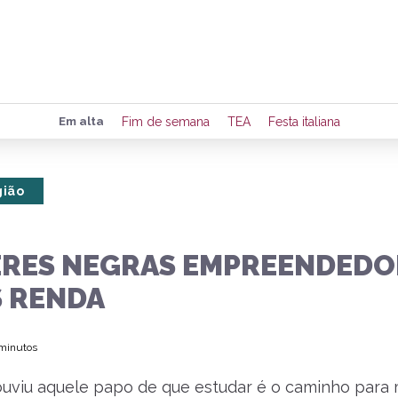
Preencha seus dados para rece
Em alta
Fim de semana
TEA
Festa italiana
de eventos e notícias da região
gião
Quero 
RES NEGRAS EMPREENDEDOR
 RENDA
 minutos
ouviu aquele papo de que estudar é o caminho para