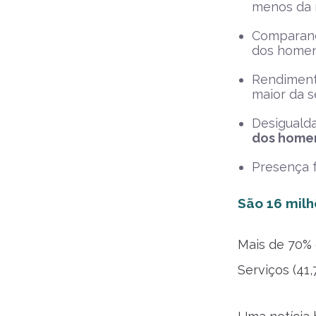
menos da 
Comparand
dos homens
Rendimento
maior da s
Desiguald
dos home
Presença f
São 16 mil
Mais de 70% 
Serviços (41,