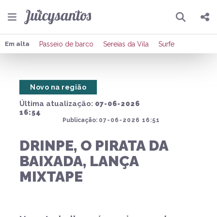
Pesquisar
Compartilhar
Em alta
Passeio de barco
Sereias da Vila
Surfe
Copiar o link
Novo na região
Enviar por Whatsapp
Última atualização:
07-06-2026
Publicar no Facebook
16:54
Publicação:
07-06-2026 16:51
Publicar no X
DRINPE, O PIRATA DA
BAIXADA, LANÇA
MIXTAPE