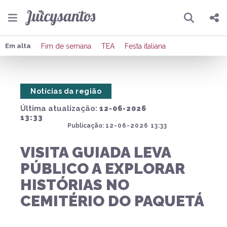
Pesquisar
Compartilhar
Em alta
Fim de semana
TEA
Festa italiana
Copiar o link
Notícias da região
Enviar por Whatsapp
Última atualização:
12-06-2026
Publicar no Facebook
13:33
Publicação:
12-06-2026 13:33
Publicar no X
VISITA GUIADA LEVA
PÚBLICO A EXPLORAR
HISTÓRIAS NO
CEMITÉRIO DO PAQUETÁ