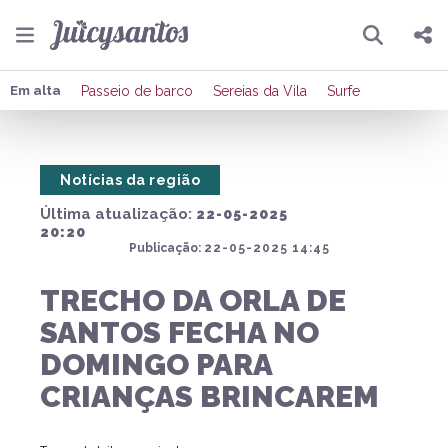
Pesquisar
Compartilhar
Em alta
Passeio de barco
Sereias da Vila
Surfe
Copiar o link
Notícias da região
Enviar por Whatsapp
Última atualização:
22-05-2025
Publicar no Facebook
20:20
Publicação:
22-05-2025 14:45
Publicar no X
TRECHO DA ORLA DE
SANTOS FECHA NO
DOMINGO PARA
CRIANÇAS BRINCAREM