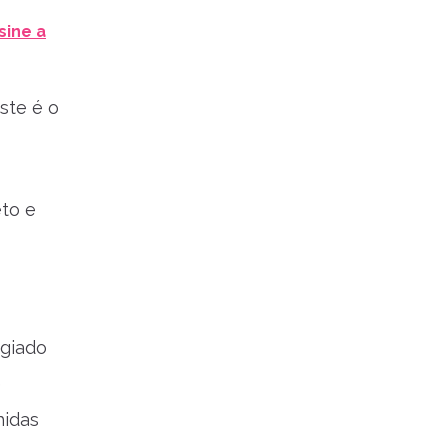
sine a
ste é o
eto e
igiado
e
hidas