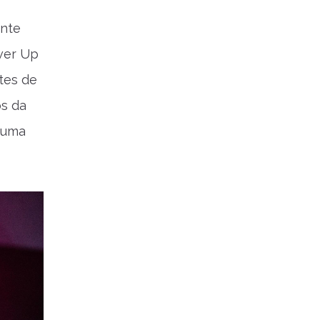
ente
wer Up
tes de
os da
 uma