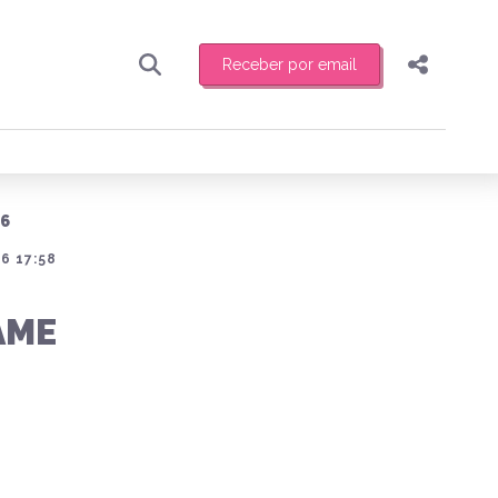
Receber por email
Pesquisar
Compartilhar
ber toda sexta-feira de manhã o resumo
.
Copiar o link
26
Enviar por Whatsapp
6 17:58
Publicar no Facebook
receber novidades
AME
Publicar no X