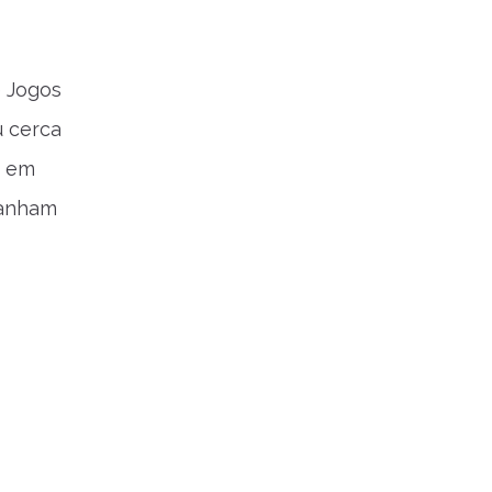
e Jogos
u cerca
, em
ganham