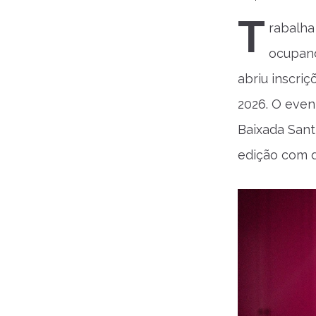
T
rabalha
ocupand
abriu inscri
2026. O even
Baixada Sant
edição com d