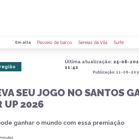
Preencha seus dados para rece
Em alta
Passeio de barco
Sereias da Vila
Surfe
de eventos e notícias da região
Última atualização:
25-06-20
 região
11:41
Publicação:
11-06-202
Quero 
EVA SEU JOGO NO SANTOS G
 UP 2026
ode ganhar o mundo com essa premiação
 minutos