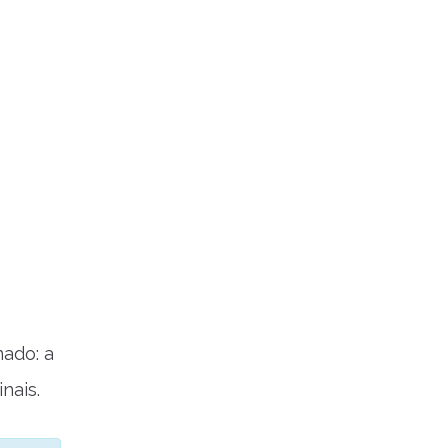
nado: a
nais.