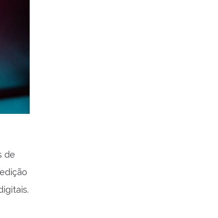
s de
 edição
gitais.