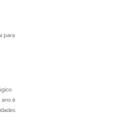
i para
ógico
e ano é
lidades