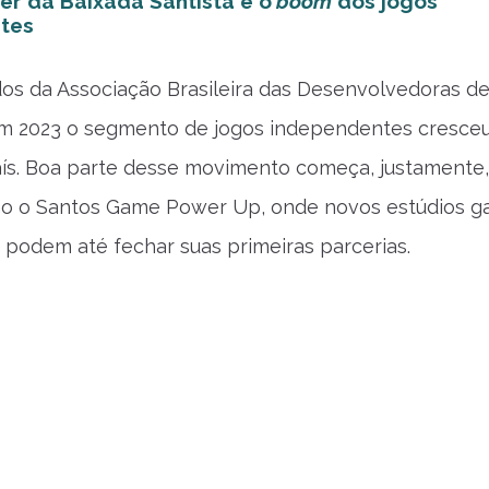
r da Baixada Santista e o
boom
dos jogos
tes
s da Associação Brasileira das Desenvolvedoras d
 em 2023 o segmento de jogos independentes cresce
ís. Boa parte desse movimento começa, justamente
o o Santos Game Power Up, onde novos estúdios 
 e podem até fechar suas primeiras parcerias.