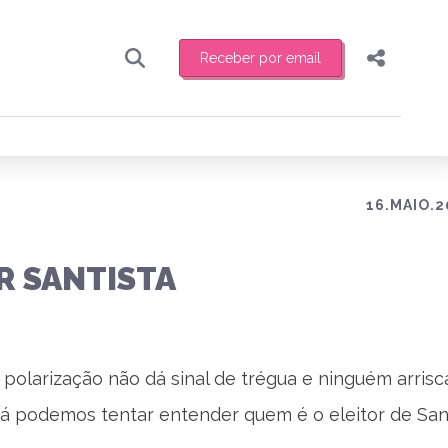
Receber por email
Pesquisar
Compartilhar
ber toda sexta-feira de manhã o resumo
.
Copiar o link
Enviar por Whatsapp
16.MAIO.2
Publicar no Facebook
receber novidades
R SANTISTA
Publicar no X
 polarização não dá sinal de trégua e ninguém arris
 já podemos tentar entender quem é o eleitor de San