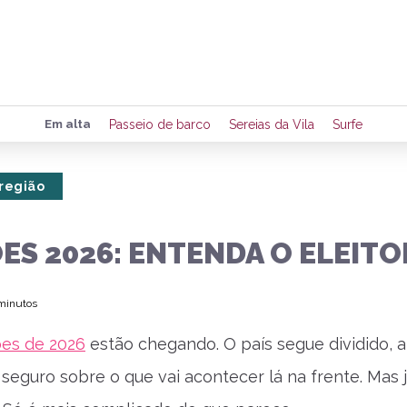
Preencha seus dados para rece
Em alta
Passeio de barco
Sereias da Vila
Surfe
de eventos e notícias da região
 região
Quero 
ES 2026: ENTENDA O ELEITO
 minutos
ões de 2026
estão chegando. O país segue dividido, a
 seguro sobre o que vai acontecer lá na frente. Mas