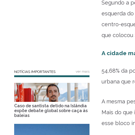
Segundo a pe
esquerda do 
centro-esque
que colocou 
A cidade ma
54,68% da po
ver mais
NOTÍCIAS IMPORTANTES
urbana que r
A mesma pesq
Caso de santista detido na Islândia
expõe debate global sobre caça às
Mais do que 
baleias
esse bloco i