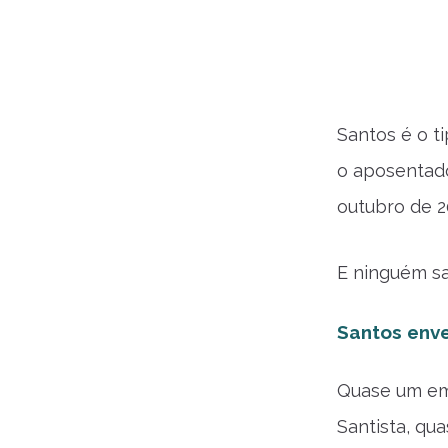
Santos é o t
o aposentad
outubro de 2
E ninguém sa
Santos enve
Quase um em 
Santista, qu