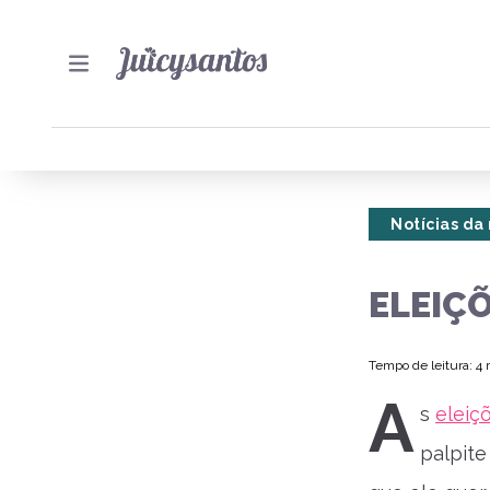
Notícias da
ELEIÇÕ
Tempo de leitura: 4
A
s
eleiç
palpite