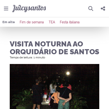
Pesquisar
Compartilhar
Em alta
Fim de semana
TEA
Festa italiana
Copiar o link
VISITA NOTURNA AO
Enviar por Whatsapp
ORQUIDÁRIO DE SANTOS
Publicar no Facebook
Tempo de leitura: 1 minuto
Publicar no X