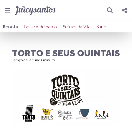
Pesquisar
Compartilhar
Em alta
Passeio de barco
Sereias da Vila
Surfe
Copiar o link
TORTO E SEUS QUINTAIS
Enviar por Whatsapp
Tempo de leitura: 1 minuto
Publicar no Facebook
Publicar no X