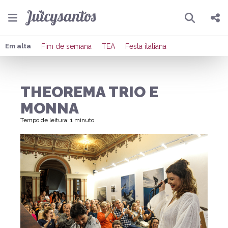
Pesquisar
Compartilhar
Em alta
Fim de semana
TEA
Festa italiana
Copiar o link
THEOREMA TRIO E
Enviar por Whatsapp
MONNA
Publicar no Facebook
Tempo de leitura: 1 minuto
Publicar no X