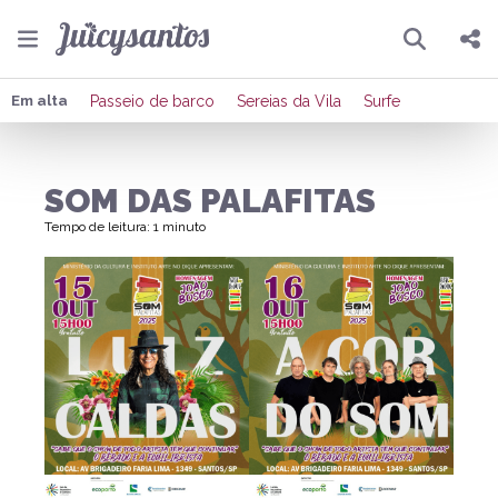
Pesquisar
Compartilhar
Em alta
Passeio de barco
Sereias da Vila
Surfe
Copiar o link
SOM DAS PALAFITAS
Enviar por Whatsapp
Tempo de leitura: 1 minuto
Publicar no Facebook
Publicar no X