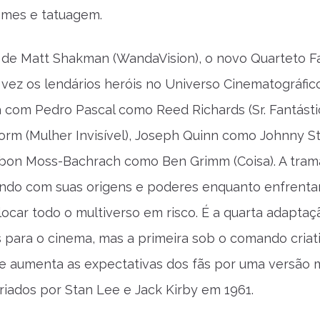
ames e tatuagem.
 de Matt Shakman (WandaVision), o novo Quarteto F
e vez os lendários heróis no Universo Cinematográfic
 com Pedro Pascal como Reed Richards (Sr. Fantásti
rm (Mulher Invisível), Joseph Quinn como Johnny S
bon Moss-Bachrach como Ben Grimm (Coisa). A tram
dando com suas origens e poderes enquanto enfren
ocar todo o multiverso em risco. É a quarta adaptaç
para o cinema, mas a primeira sob o comando criat
ue aumenta as expectativas dos fãs por uma versão ma
riados por Stan Lee e Jack Kirby em 1961.