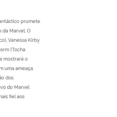
antástico promete
o da Marvel. O
co), Vanessa Kirby
torm (Tocha
a mostrará o
tam uma ameaça
ão dos
ivo do Marvel
is fiel aos