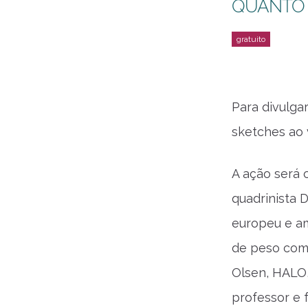
QUANTO
Para divulga
sketches ao 
A ação será 
quadrinista 
europeu e am
de peso como
Olsen, HALO,
professor e 