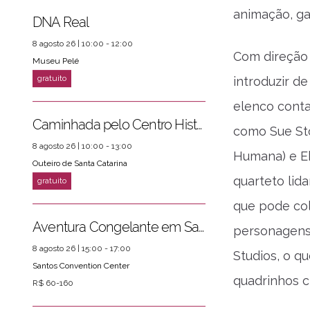
animação, g
DNA Real
8 agosto 26 | 10:00 - 12:00
Com direção
Museu Pelé
introduzir d
elenco conta
ver mais
PRÓXIMOS EVENTOS
Caminhada pelo Centro Histórico
como Sue Sto
8 agosto 26 | 10:00 - 13:00
Humana) e E
Outeiro de Santa Catarina
quarteto li
que pode col
Aventura Congelante em Santos
personagens 
8 agosto 26 | 15:00 - 17:00
Studios, o q
Santos Convention Center
quadrinhos c
R$ 60-160