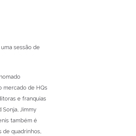
 uma sessão de
renomado
 no mercado de HQs
toras e franquias
d Sonja, Jimmy
Denis também é
s de quadrinhos,