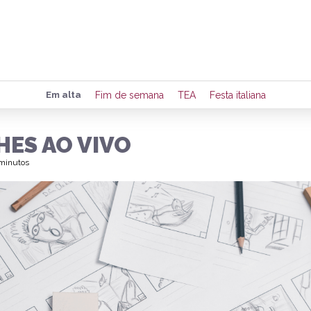
Preencha seus dados para rece
Em alta
Fim de semana
TEA
Festa italiana
de eventos e notícias da região
HES AO VIVO
 minutos
Quero 