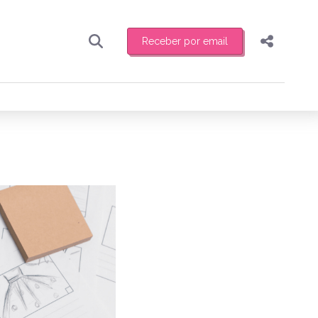
Receber por email
Pesquisar
Compartilhar
ber toda sexta-feira de manhã o resumo
.
Copiar o link
Enviar por Whatsapp
Publicar no Facebook
receber novidades
Publicar no X