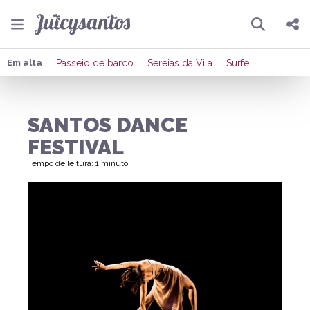
Pesquisar
Compartilhar
Em alta
Passeio de barco
Sereias da Vila
Surfe
Copiar o link
SANTOS DANCE
Enviar por Whatsapp
FESTIVAL
Publicar no Facebook
Tempo de leitura: 1 minuto
Publicar no X