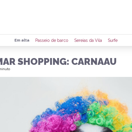
Preencha seus dados para rece
Em alta
Passeio de barco
Sereias da Vila
Surfe
de eventos e notícias da região
MAR SHOPPING: CARNAAU
 minuto
Quero 