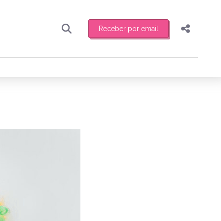
Receber por email
Pesquisar
Compartilhar
ber toda sexta-feira de manhã o resumo
.
Copiar o link
Enviar por Whatsapp
Publicar no Facebook
receber novidades
Publicar no X