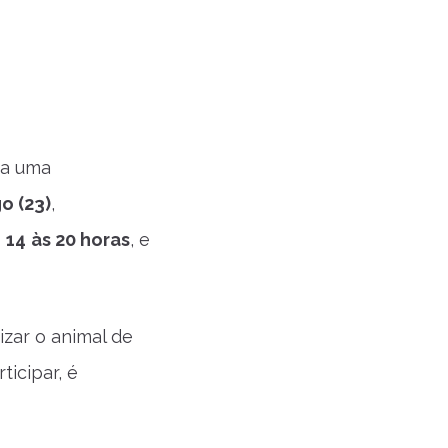
za uma
o (23)
,
s
14
às 20 horas
, e
izar o animal de
ticipar, é