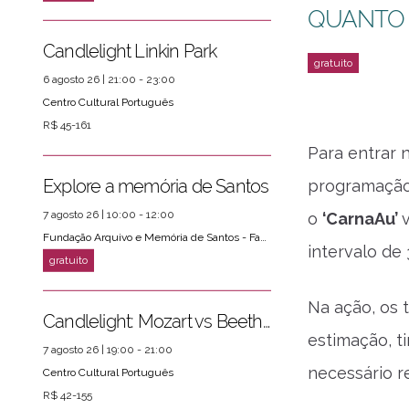
QUANTO
Candlelight Linkin Park
6 agosto 26 | 21:00 - 23:00
Centro Cultural Português
R$ 45-161
Para entrar n
Explore a memória de Santos
programação 
7 agosto 26 | 10:00 - 12:00
o
‘CarnaAu’
ver mais
PRÓXIMOS EVENTOS
Fundação Arquivo e Memória de Santos - Fams
intervalo de
Na ação, os 
Candlelight: Mozart vs Beethoven
estimação, ti
7 agosto 26 | 19:00 - 21:00
necessário r
Centro Cultural Português
R$ 42-155