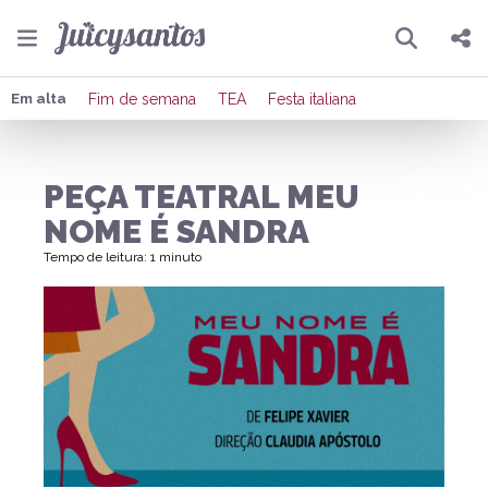
Pesquisar
Compartilhar
Em alta
Fim de semana
TEA
Festa italiana
Copiar o link
PEÇA TEATRAL MEU
Enviar por Whatsapp
NOME É SANDRA
Publicar no Facebook
Tempo de leitura: 1 minuto
Publicar no X