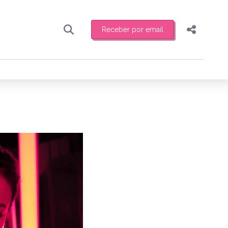
Receber por email
Pesquisar
Compartilhar
ber toda sexta-feira de manhã o resumo
.
Copiar o link
Enviar por Whatsapp
Publicar no Facebook
receber novidades
Publicar no X