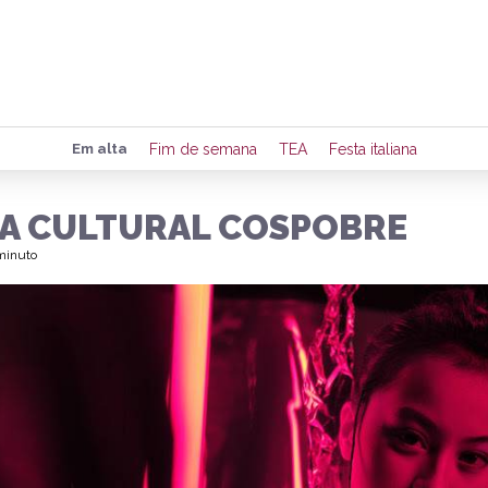
Preencha seus dados para rece
Em alta
Fim de semana
TEA
Festa italiana
de eventos e notícias da região
NA CULTURAL COSPOBRE
 minuto
Quero 