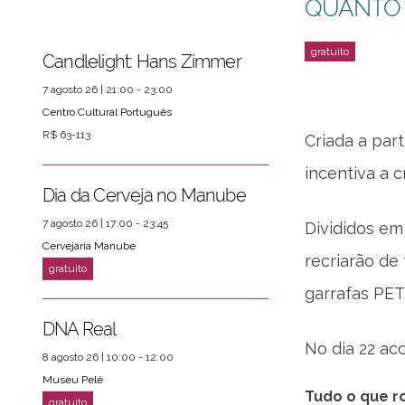
QUANTO
Candlelight: Hans Zimmer
7 agosto 26 | 21:00 - 23:00
Centro Cultural Português
R$ 63-113
Criada a par
incentiva a c
Dia da Cerveja no Manube
7 agosto 26 | 17:00 - 23:45
Divididos em
Cervejaria Manube
recriarão de
garrafas PET.
DNA Real
No dia 22 ac
8 agosto 26 | 10:00 - 12:00
ver mais
PRÓXIMOS EVENTOS
Museu Pelé
Tudo o que ro