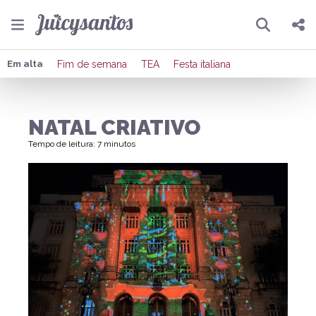
Pesquisar
Compartilhar
Em alta
Fim de semana
TEA
Festa italiana
Copiar o link
NATAL CRIATIVO
Enviar por Whatsapp
Tempo de leitura: 7 minutos
Publicar no Facebook
Publicar no X