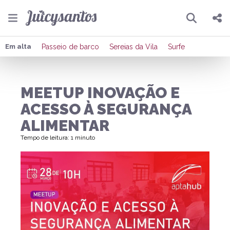
Pesquisar
Compartilhar
Em alta
Passeio de barco
Sereias da Vila
Surfe
Copiar o link
MEETUP INOVAÇÃO E
Enviar por Whatsapp
ACESSO À SEGURANÇA
Publicar no Facebook
ALIMENTAR
Tempo de leitura: 1 minuto
Publicar no X