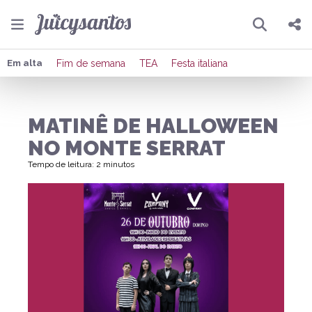
Pesquisar
Compartilhar
Em alta
Fim de semana
TEA
Festa italiana
Copiar o link
MATINÊ DE HALLOWEEN
Enviar por Whatsapp
NO MONTE SERRAT
Publicar no Facebook
Tempo de leitura: 2 minutos
Publicar no X