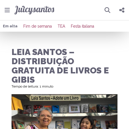
Pesquisar
Compartilhar
Em alta
Fim de semana
TEA
Festa italiana
Copiar o link
LEIA SANTOS –
Enviar por Whatsapp
DISTRIBUIÇÃO
Publicar no Facebook
GRATUITA DE LIVROS E
GIBIS
Publicar no X
Tempo de leitura: 1 minuto