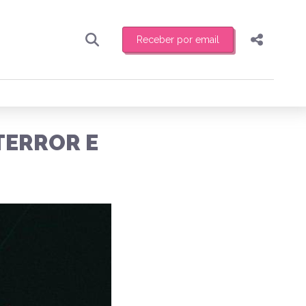
Receber por email
Pesquisar
Compartilhar
ber toda sexta-feira de manhã o resumo
.
Copiar o link
TERROR E
Enviar por Whatsapp
Publicar no Facebook
receber novidades
Publicar no X