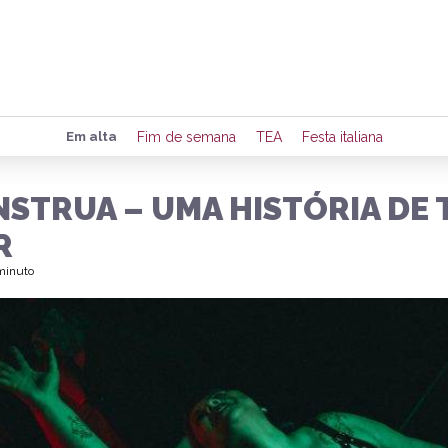
Preencha seus dados para rece
Em alta
Fim de semana
TEA
Festa italiana
de eventos e notícias da região
STRUA – UMA HISTÓRIA DE 
R
Quero 
 minuto