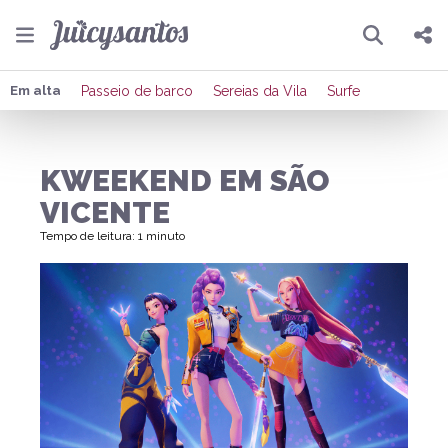
Pesquisar
Compartilhar
Em alta
Passeio de barco
Sereias da Vila
Surfe
Copiar o link
KWEEKEND EM SÃO
Enviar por Whatsapp
VICENTE
Publicar no Facebook
Tempo de leitura: 1 minuto
Publicar no X