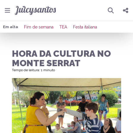
Pesquisar
Compartilhar
Em alta
Fim de semana
TEA
Festa italiana
Copiar o link
HORA DA CULTURA NO
Enviar por Whatsapp
MONTE SERRAT
Publicar no Facebook
Tempo de leitura: 1 minuto
Publicar no X