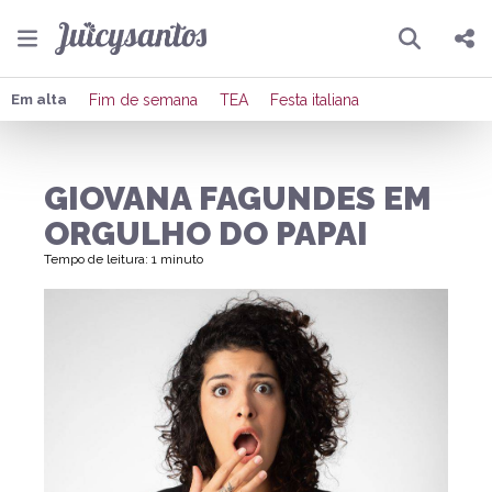
Pesquisar
Compartilhar
Em alta
Fim de semana
TEA
Festa italiana
Copiar o link
GIOVANA FAGUNDES EM
Enviar por Whatsapp
ORGULHO DO PAPAI
Publicar no Facebook
Tempo de leitura: 1 minuto
Publicar no X