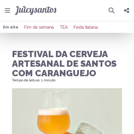
Pesquisar
Compartilhar
Em alta
Fim de semana
TEA
Festa italiana
Copiar o link
FESTIVAL DA CERVEJA
Enviar por Whatsapp
ARTESANAL DE SANTOS
Publicar no Facebook
COM CARANGUEJO
Tempo de leitura: 1 minuto
Publicar no X