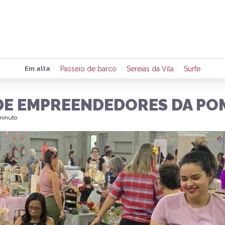
Preencha seus dados para rece
Em alta
Passeio de barco
Sereias da Vila
Surfe
de eventos e notícias da região
 DE EMPREENDEDORES DA PO
 minuto
Quero 