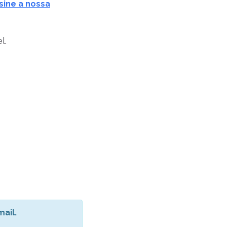
sine a nossa
l.
ail.