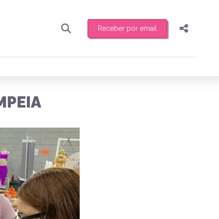
Receber por email
Pesquisar
Compartilhar
ber toda sexta-feira de manhã o resumo
.
Copiar o link
MPEIA
Enviar por Whatsapp
Publicar no Facebook
receber novidades
Publicar no X