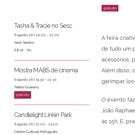
Tasha & Tracie no Sesc
6 agosto 26 | 20:00 - 22:00
A feira cria
Sesc Santos
de tudo um p
R$ 18 - 60
acessórios, 
Mostra MABS de cinema
Além disso, 
6 agosto 26 | 19:30 - 22:30
garimpar lo
Teatro Guarany
O evento faz
João Raphael
Candlelight Linkin Park
às 15h. E, pr
ver mais
PRÓXIMOS EVENTOS
6 agosto 26 | 21:00 - 23:00
Centro Cultural Português