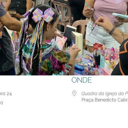
ONDE
mbro 24
Quadra da Igreja da 
Praça Benedicto Calix
30