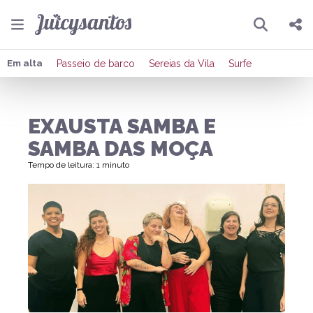
Pesquisar
Compartilhar
Em alta
Passeio de barco
Sereias da Vila
Surfe
Copiar o link
EXAUSTA SAMBA E
Enviar por Whatsapp
SAMBA DAS MOÇA
Publicar no Facebook
Tempo de leitura: 1 minuto
Publicar no X