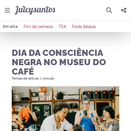
Pesquisar
Compartilhar
Em alta
Fim de semana
TEA
Festa italiana
Copiar o link
DIA DA CONSCIÊNCIA
Enviar por Whatsapp
NEGRA NO MUSEU DO
Publicar no Facebook
CAFÉ
Tempo de leitura: 1 minuto
Publicar no X