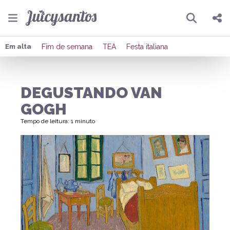
Pesquisar
Compartilhar
Em alta
Fim de semana
TEA
Festa italiana
Copiar o link
DEGUSTANDO VAN
Enviar por Whatsapp
GOGH
Publicar no Facebook
Tempo de leitura: 1 minuto
Publicar no X