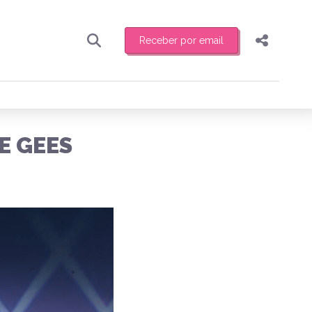
Receber por email
Pesquisar
Compartilhar
ber toda sexta-feira de manhã o resumo
.
Copiar o link
E GEES
Enviar por Whatsapp
Publicar no Facebook
receber novidades
Publicar no X