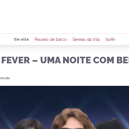
Preencha seus dados para rece
Em alta
Passeio de barco
Sereias da Vila
Surfe
de eventos e notícias da região
FEVER – UMA NOITE COM BE
Quero 
 minuto