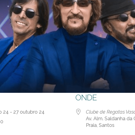
ONDE
o 24 - 27 outubro 24
Clube de Regatas Va
Av. Alm. Saldanha da 
30
Praia, Santos