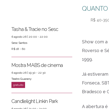
QUANTO
R$ 40-35
Tasha & Tracie no Sesc
6 agosto 26 | 20:00 - 22:00
Show com a b
Sesc Santos
R$ 18 - 60
Roverso e Sé
1999.
Mostra MABS de cinema
6 agosto 26 | 19:30 - 22:30
Já estivera
Teatro Guarany
Fonseca, SBT
Bradesco e 
Candlelight Linkin Park
ver mais
PRÓXIMOS EVENTOS
A abertura é
6 agosto 26 | 21:00 - 23:00