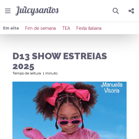
Pesquisar
Compartilhar
Em alta
Fim de semana
TEA
Festa italiana
Copiar o link
D13 SHOW ESTREIAS
Enviar por Whatsapp
2025
Publicar no Facebook
Tempo de leitura: 1 minuto
Publicar no X