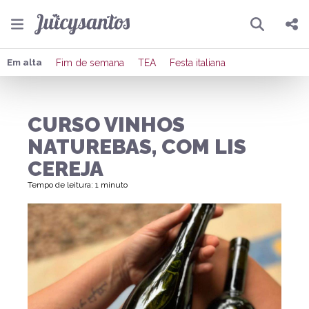
Pesquisar
Compartilhar
Em alta
Fim de semana
TEA
Festa italiana
Copiar o link
CURSO VINHOS
Enviar por Whatsapp
NATUREBAS, COM LIS
Publicar no Facebook
CEREJA
Tempo de leitura: 1 minuto
Publicar no X