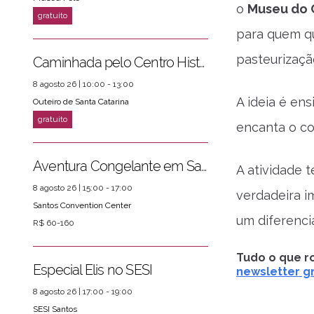
o
Museu do 
para quem qu
pasteurização
Caminhada pelo Centro Histórico
8 agosto 26 | 10:00 - 13:00
A ideia é en
Outeiro de Santa Catarina
encanta o co
Aventura Congelante em Santos
A atividade 
8 agosto 26 | 15:00 - 17:00
verdadeira i
Santos Convention Center
um diferenci
R$ 60-160
ver mais
PRÓXIMOS EVENTOS
Tudo o que ro
Especial Elis no SESI
newsletter gr
8 agosto 26 | 17:00 - 19:00
SESI Santos