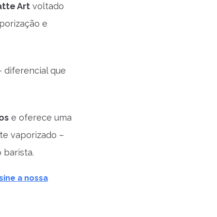
tte Art
voltado
aporização e
 diferencial que
os
e oferece uma
ite vaporizado –
 barista.
sine a nossa