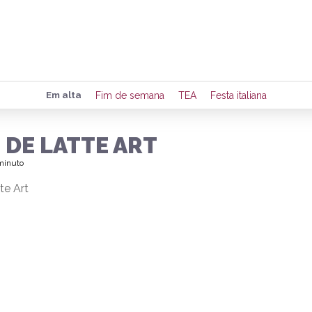
Preencha seus dados para rece
Em alta
Fim de semana
TEA
Festa italiana
de eventos e notícias da região
 DE LATTE ART
 minuto
Quero 